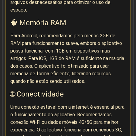
arquivos desnecessários para otimizar o uso de
espaço.
🧠 Memória RAM
Para Android, recomendamos pelo menos 2GB de
RAM para funcionamento suave, embora o aplicativo
possa funcionar com 1GB em dispositivos mais
antigos. Para iOS, 1GB de RAM é suficiente na maioria
dos casos. O aplicativo foi otimizado para usar
memória de forma eficiente, liberando recursos
quando não estão sendo utilizados.
🌐 Conectividade
Uma conexão estável com a internet é essencial para
o funcionamento do aplicativo. Recomendamos
conexão Wi-Fi ou dados móveis 4G/5G para melhor
experiência. O aplicativo funciona com conexões 3G,