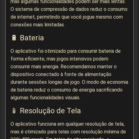
mas algumas funcionalidades podem ser mais lentas.
O sistema de compressão de dados reduz o consumo
de internet, permitindo que você jogue mesmo com
conexões mais limitadas.
🔋 Bateria
O aplicativo foi otimizado para consumir bateria de
forma eficiente, mas jogos intensivos podem
consumir mais energia. Recomendamos manter o
dispositivo conectado à fonte de alimentação
durante sessões longas de jogo. O modo de economia
de bateria reduz o consumo de energia sacrificando
algumas funcionalidades visuais.
📱 Resolução de Tela
O aplicativo funciona em qualquer resolução de tela,
mas é otimizado para telas com resolução mínima de