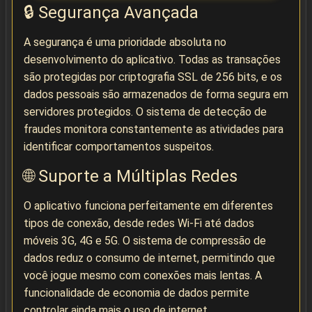
🔒 Segurança Avançada
A segurança é uma prioridade absoluta no
desenvolvimento do aplicativo. Todas as transações
são protegidas por criptografia SSL de 256 bits, e os
dados pessoais são armazenados de forma segura em
servidores protegidos. O sistema de detecção de
fraudes monitora constantemente as atividades para
identificar comportamentos suspeitos.
🌐 Suporte a Múltiplas Redes
O aplicativo funciona perfeitamente em diferentes
tipos de conexão, desde redes Wi-Fi até dados
móveis 3G, 4G e 5G. O sistema de compressão de
dados reduz o consumo de internet, permitindo que
você jogue mesmo com conexões mais lentas. A
funcionalidade de economia de dados permite
controlar ainda mais o uso de internet.