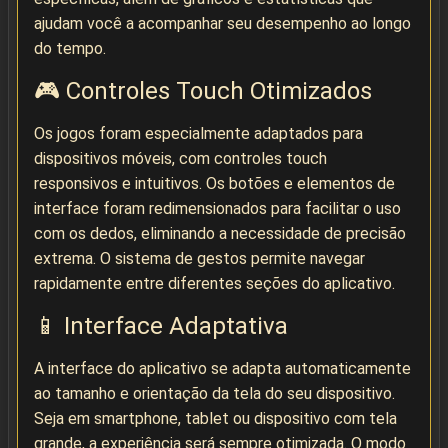
ajudam você a acompanhar seu desempenho ao longo
do tempo.
🎮 Controles Touch Otimizados
Os jogos foram especialmente adaptados para
dispositivos móveis, com controles touch
responsivos e intuitivos. Os botões e elementos de
interface foram redimensionados para facilitar o uso
com os dedos, eliminando a necessidade de precisão
extrema. O sistema de gestos permite navegar
rapidamente entre diferentes seções do aplicativo.
📱 Interface Adaptativa
A interface do aplicativo se adapta automaticamente
ao tamanho e orientação da tela do seu dispositivo.
Seja em smartphone, tablet ou dispositivo com tela
grande, a experiência será sempre otimizada. O modo