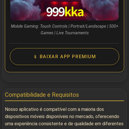
Mobile Gaming: Touch Controls | Portrait/Landscape | 500+
Games | Live Tournaments
📱 BAIXAR APP PREMIUM
Compatibilidade e Requisitos
Nosso aplicativo é compatível com a maioria dos
dispositivos móveis disponíveis no mercado, oferecendo
uma experiência consistente e de qualidade em diferentes