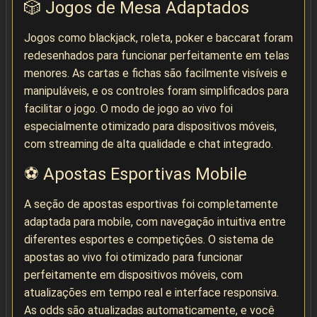
🎲 Jogos de Mesa Adaptados
Jogos como blackjack, roleta, poker e baccarat foram
redesenhados para funcionar perfeitamente em telas
menores. As cartas e fichas são facilmente visíveis e
manipuláveis, e os controles foram simplificados para
facilitar o jogo. O modo de jogo ao vivo foi
especialmente otimizado para dispositivos móveis,
com streaming de alta qualidade e chat integrado.
⚽ Apostas Esportivas Mobile
A seção de apostas esportivas foi completamente
adaptada para mobile, com navegação intuitiva entre
diferentes esportes e competições. O sistema de
apostas ao vivo foi otimizado para funcionar
perfeitamente em dispositivos móveis, com
atualizações em tempo real e interface responsiva.
As odds são atualizadas automaticamente, e você