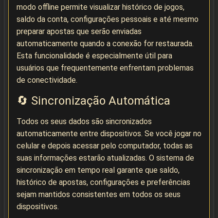
modo offline permite visualizar histórico de jogos,
saldo da conta, configurações pessoais e até mesmo
preparar apostas que serão enviadas
automaticamente quando a conexão for restaurada.
Esta funcionalidade é especialmente útil para
usuários que frequentemente enfrentam problemas
de conectividade.
🔄 Sincronização Automática
Todos os seus dados são sincronizados
automaticamente entre dispositivos. Se você jogar no
celular e depois acessar pelo computador, todas as
suas informações estarão atualizadas. O sistema de
sincronização em tempo real garante que saldo,
histórico de apostas, configurações e preferências
sejam mantidos consistentes em todos os seus
dispositivos.