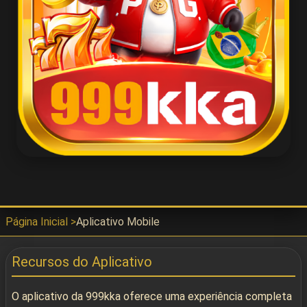
Instalar
🌐 Social & Contato
📱 Telegram
📘 Facebook
Página Inicial
Aplicativo Mobile
Recursos do Aplicativo
O aplicativo da 999kka oferece uma experiência completa