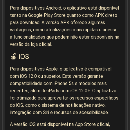
Para dispositivos Android, o aplicativo está disponível
tanto na Google Play Store quanto como APK direto
para download. A versão APK oferece algumas
vantagens, como atualizações mais rápidas e acesso
a funcionalidades que podem não estar disponíveis na
versão da loja oficial.
🍎 iOS
Para dispositivos Apple, o aplicativo é compatível
com iOS 12.0 ou superior. Esta versão garante
compatibilidade com iPhone 5s e modelos mais
recentes, além de iPads com iOS 12.0+. O aplicativo
foi otimizado para aproveitar os recursos específicos
do iOS, como o sistema de notificações nativo,
integração com Siri e recursos de acessibilidade.
A versão iOS está disponível na App Store oficial,