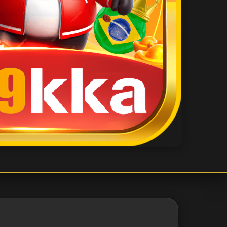
📱 Download
APK
Download
Baixar
Instalar