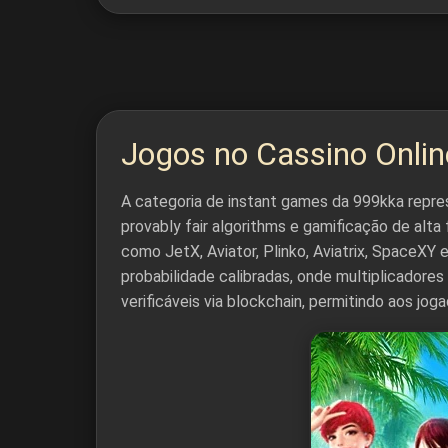
Jogos no Cassino Onli
A categoria de instant games da 999kka repre
provably fair algorithms e gamificação de alt
como JetX, Aviator, Plinko, Aviatrix, Space
probabilidade calibradas, onde multiplicador
verificáveis via blockchain, permitindo aos jo