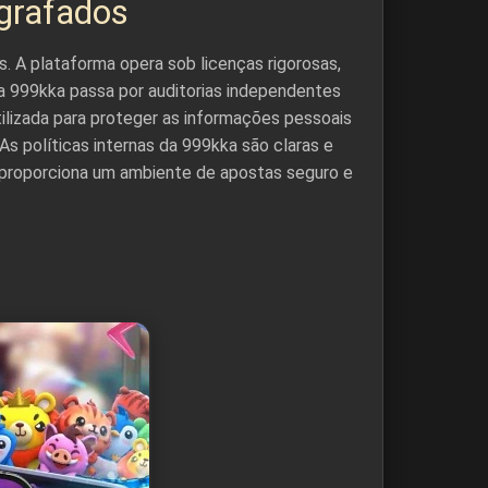
grafados
. A plataforma opera sob licenças rigorosas,
 999kka passa por auditorias independentes
utilizada para proteger as informações pessoais
s políticas internas da 999kka são claras e
o proporciona um ambiente de apostas seguro e