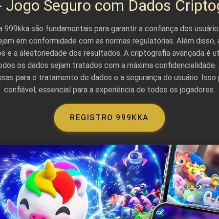
- Jogo Seguro com Dados Cripto
 999kka são fundamentais para garantir a confiança dos usuários
jam em conformidade com as normas regulatórias. Além disso, a
os e a aleatoriedade dos resultados. A criptografia avançada é 
 todos os dados sejam tratados com a máxima confidencialidade. A
rosas para o tratamento de dados e a segurança do usuário. Iss
confiável, essencial para a experiência de todos os jogadores.
REGISTRO 999KKA