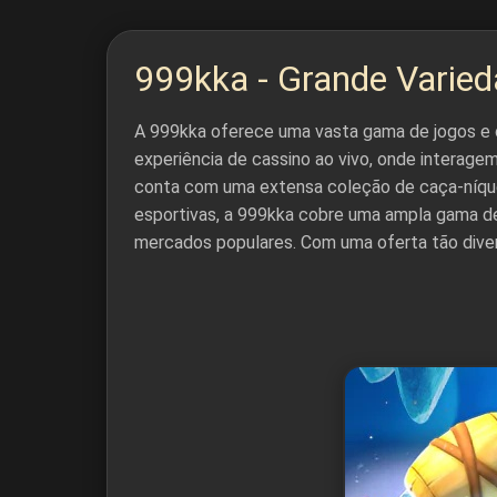
999kka - Grande Varied
A 999kka oferece uma vasta gama de jogos e 
experiência de cassino ao vivo, onde interage
conta com uma extensa coleção de caça-níque
esportivas, a 999kka cobre uma ampla gama de
mercados populares. Com uma oferta tão dive