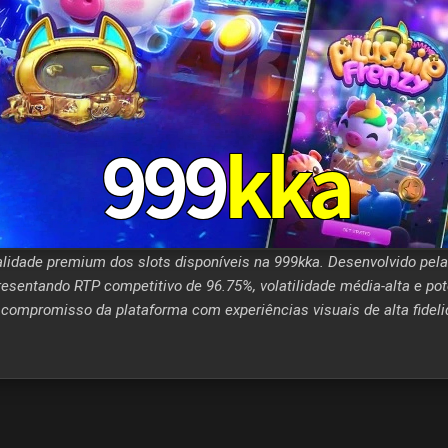
lidade premium dos slots disponíveis na 999kka. Desenvolvido pela
resentando RTP competitivo de 96.75%, volatilidade média-alta e po
 compromisso da plataforma com experiências visuais de alta fidelid