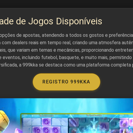
ade de Jogos Disponíveis
opções de apostas, atendendo a todos os gostos e preferência
m com dealers reais em tempo real, criando uma atmosfera autên
is, que variam em temas e mecânicas, proporcionando entreteni
 eventos, incluindo futebol, basquete, e muito mais, permitind
rsificada, a 999kka se destaca como uma plataforma completa p
REGISTRO 999KKA